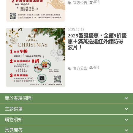
826
官方公告
2025-12-18
2025聖誕優惠，全館9折優
惠＋滿萬送遠紅外線防磁
波片！
641
官方公告
關於春耕國際
主題選單
購物須知
常見問答