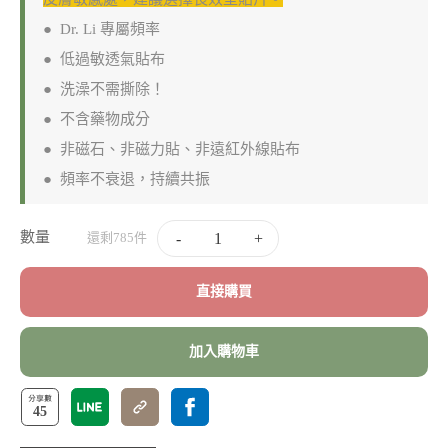
● Dr. Li 專屬頻率
● 低過敏透氣貼布
● 洗澡不需撕除！
● 不含藥物成分
● 非磁石、非磁力貼、非遠紅外線貼布
● 頻率不衰退，持續共振
數量
-
+
還剩785件
直接購買
加入購物車
45