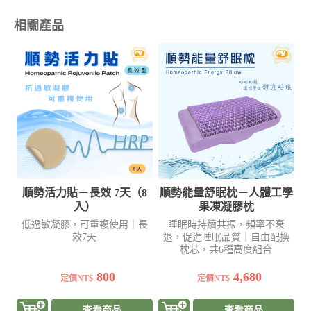
相關產品
順勢活力貼－長效 7天（8
順勢能量舒眠枕－人體工學
入）
果凍凝膠枕
低過敏凝膠，可重複使用｜長
睡眠時持續共振，頻率不衰
效7天
退，促進睡眠品質｜自由配換
枕芯，共6種高度組合
800
4,680
定價NT$
定價NT$
查看商品
查看商品