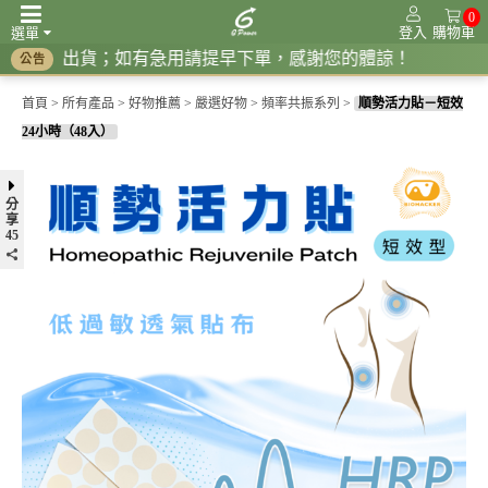
0
登入
購物車
選單
 恢復出貨；如有急用請提早下單，感謝您的體諒！
公告
頻率共振系列
調節生理時鐘系列
紅光系列
接地系列
抗電磁波系列
首頁
>
所有產品
>
好物推薦
>
嚴選好物
>
頻率共振系列
>
順勢活力貼－短效
24小時（48入）
分
享
45