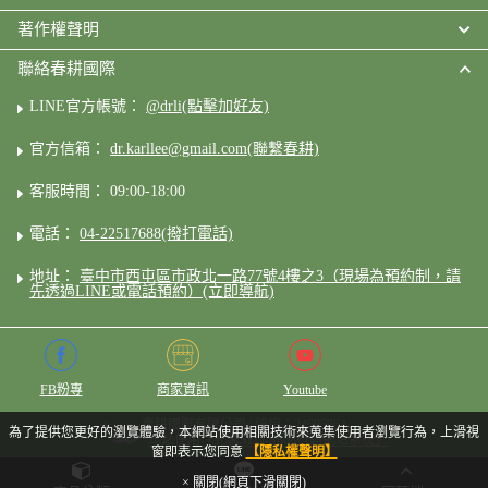
著作權聲明
聯絡春耕國際
LINE官方帳號：
@drli(點擊加好友)
官方信箱：
dr.karllee@gmail.com(聯繫春耕)
客服時間： 09:00-18:00
電話：
04-22517688(撥打電話)
地址：
臺中市西屯區市政北一路77號4樓之3（現場為預約制，請
先透過LINE或電話預約）(立即導航)
FB粉專
商家資訊
Youtube
春耕國際有限公司 | 統編：24605964
為了提供您更好的瀏覽體驗，本網站使用相關技術來蒐集使用者瀏覽行為，上滑視
本站使用「允騰SEO-Shop行銷網站系統」
窗即表示您同意
【隱私權聲明】
× 關閉(網頁下滑關閉)