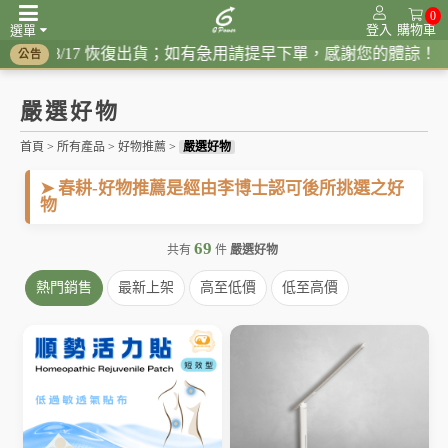
0
登入
購物車
選單
停出貨，8/17 恢復出貨；如有急用請提早下單，感謝您的體諒！
公告
頻率共振系列
調節生理時鐘系列
紅光系列
接地系列
抗電磁波系列
嚴選好物
首頁
>
所有產品
>
好物推薦
>
嚴選好物
➤ 春耕-好物推薦是經由李博士認可後所挑選之好
物
69
共有
件
嚴選好物
熱門銷售
最新上架
高至低價
低至高價