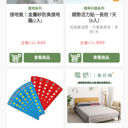
接地系列
頻率共振系列
接地氣｜金屬紗防臭接地
順勢活力貼－長效 7天
襪(2入)
（8入）
低過敏凝膠，可重複使用｜長
效7天
840
800
定價NT$
定價NT$
查看商品
查看商品