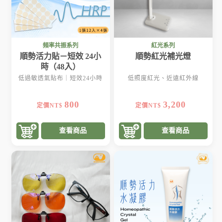
頻率共振系列
紅光系列
順勢活力貼－短效 24小
順勢紅光補光燈
時（48入）
低過敏透氣貼布｜短效24小時
低照度紅光、近遠紅外線
800
3,200
定價NT$
定價NT$
查看商品
查看商品