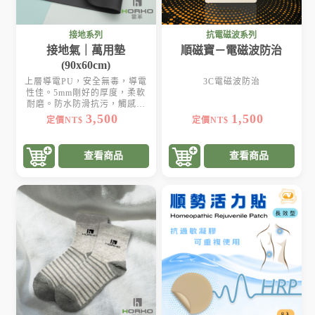
接地系列
抗電磁波系列
接地氣｜萬用墊
順磁寶－電磁波防治
(90x60cm)
上層導電PU，安全無毒，導電
3C電磁波防治
性佳。5mm剛好的厚度，柔軟
耐磨。防水防滑抗污，觸感滑
順
3,500
1,500
定價NT$
定價NT$
查看商品
查看商品