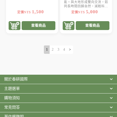
能。與大地形成雙向交流，如
同長時間回歸自然，減輕科技
帶給身體的影響
1,500
5,000
定價NT$
定價NT$
查看商品
查看商品
1
2
3
4
>
關於春耕國際
主題選單
購物須知
常見問答
著作權聲明