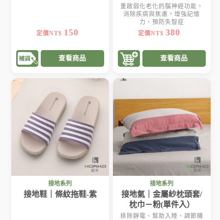
重啟弱化老化的腦神經功能，
消除疾病與焦慮，增強記憶
力、預防失智症
150
380
定價NT$
定價NT$
查看商品
查看商品
接地系列
接地系列
接地鞋｜條紋拖鞋-紫
接地氣｜金屬紗枕頭套/
枕巾－粉(單件入）
排除靜電、幫助入睡、調節機