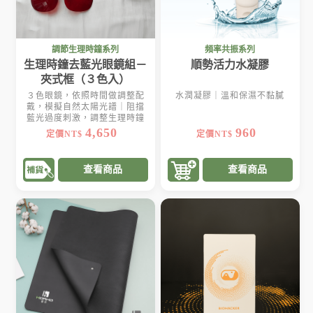
調節生理時鐘系列
頻率共振系列
生理時鐘去藍光眼鏡組－
順勢活力水凝膠
夾式框（３色入）
３色眼鏡，依照時間做調整配
水潤凝膠｜溫和保濕不黏膩
戴，模擬自然太陽光譜｜阻擋
藍光過度刺激，調整生理時鐘
4,650
960
定價NT$
定價NT$
查看商品
查看商品