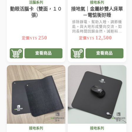
活腦系列
接地系列
動眼活腦卡（雙面，１０
接地氣｜金屬紗雙人床單
張）
－電惦衡好睡
排除靜電、幫助入睡、調節機
能。與大地形成雙向交流，如
同長時間回歸自然，減輕科技
帶給身體的影響
250
12,500
定價NT$
定價NT$
查看商品
查看商品
接地系列
接地系列