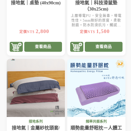
接地氣｜桌墊 (40x90cm)
接地氣｜科技滑鼠墊
（30x25cm)
上層導電PU，安全無毒，導電
性佳。5mm剛好的厚度，柔軟
耐磨。防水防滑抗污，觸感滑
順
2,800
1,500
定價NT$
定價NT$
查看商品
查看商品
接地系列
頻率共振系列
接地氣｜金屬紗枕頭套/
順勢能量舒眠枕－人體工