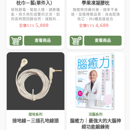
枕巾－藍(單件入）
學果凍凝膠枕
排除靜電、幫助入睡、調節機
睡眠時持續共振，頻率不衰
能。與大地形成雙向交流，如
退，促進睡眠品質｜自由配換
同長時間回歸自然，減輕科技
枕芯，共6種高度組合
帶給身體的影響
5,000
4,680
定價NT$
定價NT$
查看商品
查看商品
接地系列
活腦系列
接地線－三插孔地線頭
腦癒力｜最強大的大腦神
經功能鍛鍊術