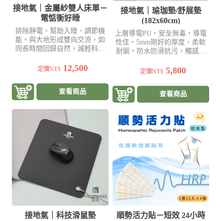
接地氣｜金屬紗雙人床單－
接地氣｜瑜珈墊/舒展墊
電惦衡好睡
(182x60cm)
排除靜電、幫助入睡、調節機
上層導電PU，安全無毒，導電
能。與大地形成雙向交流，如
性佳。5mm剛好的厚度，柔軟
同長時間回歸自然，減輕科技
耐磨。防水防滑抗污，觸感滑
帶給身體的影響
順
12,500
定價NT$
5,800
定價NT$
查看商品
查看商品
接地氣｜科技滑鼠墊
順勢活力貼－短效 24小時