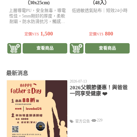
（30x25cm)
（48入）
上層導電PU，安全無毒，導電
低過敏透氣貼布｜短效24小時
性佳。5mm剛好的厚度，柔軟
耐磨。防水防滑抗污，觸感滑
順
1,500
800
定價NT$
定價NT$
查看商品
查看商品
最新消息
2026-07-13
2026父親節優惠！與爸爸
一同享受健康 ❤️
229
官方公告