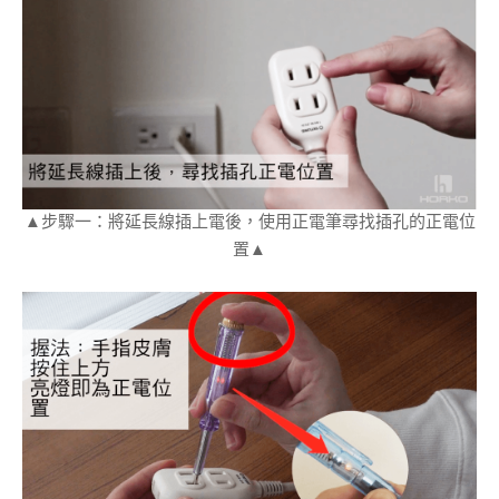
▲步驟一：將延長線插上電後，使用正電筆尋找插孔的正電位
置▲