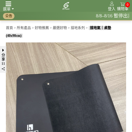
0
登入
購物車
選單
8/8–8/16 暫停出貨，8/17 恢復出
公告
頻率共振系列
調節生理時鐘系列
紅光系列
接地系列
抗電磁波系列
首頁
>
所有產品
>
好物推薦
>
嚴選好物
>
接地系列
>
接地氣｜桌墊
(40x90cm)
分
享
11