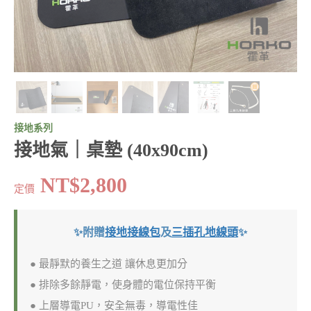
接地系列
接地氣｜桌墊 (40x90cm)
NT$2,800
定價
✨附贈
接地接線包
及
三插孔地線頭
✨
● 最靜默的養生之道 讓休息更加分
● 排除多餘靜電，使身體的電位保持平衡
● 上層導電PU，安全無毒，導電性佳