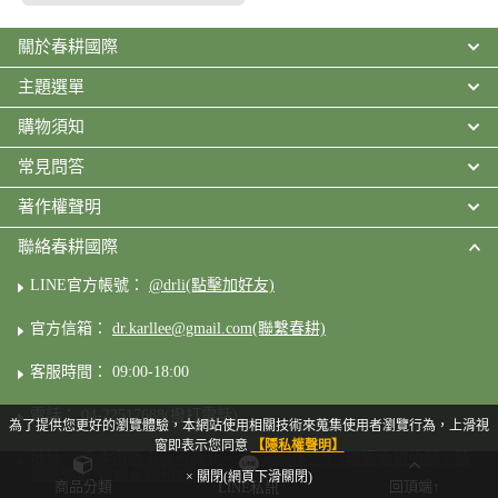
關於春耕國際
主題選單
購物須知
常見問答
著作權聲明
聯絡春耕國際
LINE官方帳號：
@drli(點擊加好友)
官方信箱：
dr.karllee@gmail.com(聯繫春耕)
客服時間： 09:00-18:00
電話：
04-22517688(撥打電話)
為了提供您更好的瀏覽體驗，本網站使用相關技術來蒐集使用者瀏覽行為，上滑視
窗即表示您同意
【隱私權聲明】
地址：
臺中市西屯區市政北一路77號4樓之3（現場為預約制，請
先透過LINE或電話預約）(立即導航)
× 關閉(網頁下滑關閉)
商品分類
回頂端↑
LINE私訊