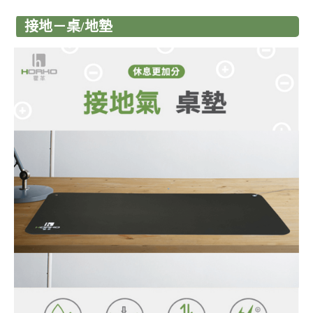
接地－桌/地墊