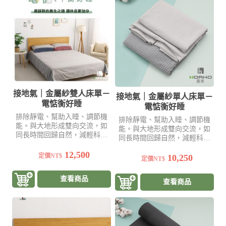
接地氣｜金屬紗雙人床單－
接地氣｜金屬紗單人床單－
電惦衡好睡
電惦衡好睡
排除靜電、幫助入睡、調節機
排除靜電、幫助入睡、調節機
能。與大地形成雙向交流，如
能。與大地形成雙向交流，如
同長時間回歸自然，減輕科技
同長時間回歸自然，減輕科技
帶給身體的影響
帶給身體的影響
12,500
定價NT$
10,250
定價NT$
查看商品
查看商品