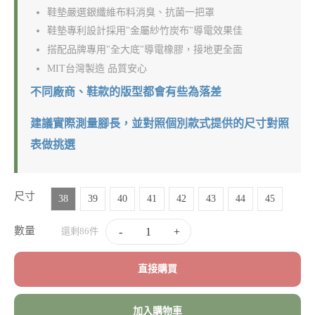
鞋墊嚴選銀纖維布料消臭、抗菌一把罩
鞋墊專利設計採用"金屬紗竹炭布"導電效果佳
搭配品牌專用"全大底"導電橡膠，接地更全面
MIT台灣製造 品質安心
不同廠商、鞋款的版型都會有些為落差
建議實際測量腳長，並對照個別款式提供的尺寸對照
表做挑選
尺寸
38
39
40
41
42
43
44
45
數量
-
+
還剩86件
直接購買
加入購物車