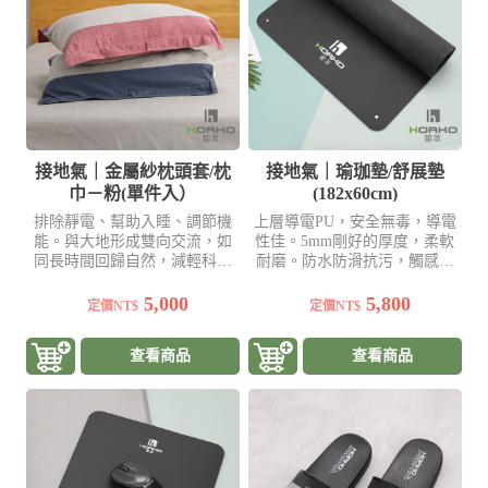
接地氣｜金屬紗枕頭套/枕
接地氣｜瑜珈墊/舒展墊
巾－粉(單件入）
(182x60cm)
排除靜電、幫助入睡、調節機
上層導電PU，安全無毒，導電
能。與大地形成雙向交流，如
性佳。5mm剛好的厚度，柔軟
同長時間回歸自然，減輕科技
耐磨。防水防滑抗污，觸感滑
帶給身體的影響
順
5,000
5,800
定價NT$
定價NT$
查看商品
查看商品