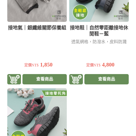
接地氣｜銀纖維關節保養組
接地鞋｜自然零距離接地休
閒鞋－藍
透氣網格，防潑水，皮料防濺
1,850
4,800
定價NT$
定價NT$
查看商品
查看商品