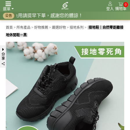
0
登入
購物車
選單
請提早下單，感謝您的體諒！
公告
頻率共振系列
調節生理時鐘系列
紅光系列
接地系列
抗電磁波系列
首頁
>
所有產品
>
好物推薦
>
嚴選好物
>
接地系列
>
接地鞋｜自然零距離接
地休閒鞋－黑
分
享