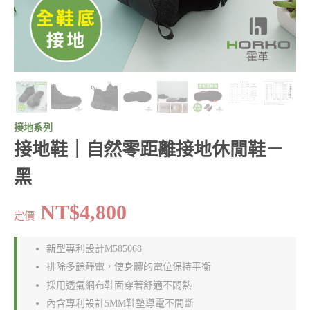
接地系列
接地鞋｜自然零距離接地休閒鞋－
黑
NT$4,800
定價
新型專利設計M585068
排除多餘靜電，使身體的電位保持平衡
採用透氣網布鞋面穿著舒適不悶熱
內含專利設計5MM鞋墊導電不間斷