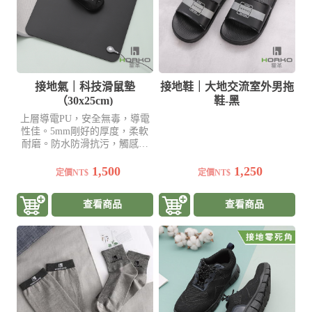
接地氣｜科技滑鼠墊
接地鞋｜大地交流室外男拖
（30x25cm)
鞋-黑
上層導電PU，安全無毒，導電
性佳。5mm剛好的厚度，柔軟
耐磨。防水防滑抗污，觸感滑
順
1,500
1,250
定價NT$
定價NT$
查看商品
查看商品