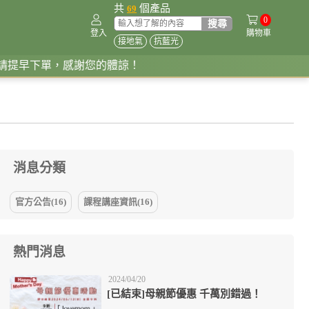
共
個產品
69
0
登入
購物車
接地氣
抗藍光
，感謝您的體諒！
消息分類
官方公告(16)
課程講座資訊(16)
熱門消息
2024/04/20
[已結束]母親節優惠 千萬別錯過！