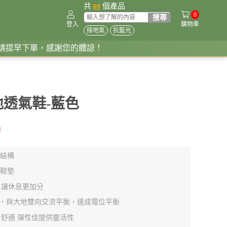
共
個產品
69
0
登入
購物車
接地氣
抗藍光
您的體諒！
透氣鞋-藍色
0
電結構
電鞋墊
 讓休息更加分
，與大地雙向交流平衡，達成電位平衡
合舒適 彈性佳提供靈活性