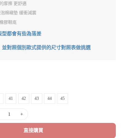
的摩擦 更舒適
跟泡棉襯墊 緩衝減震
橡膠鞋底
版型都會有些為落差
，並對照個別款式提供的尺寸對照表做挑選
41
42
43
44
45
+
直接購買