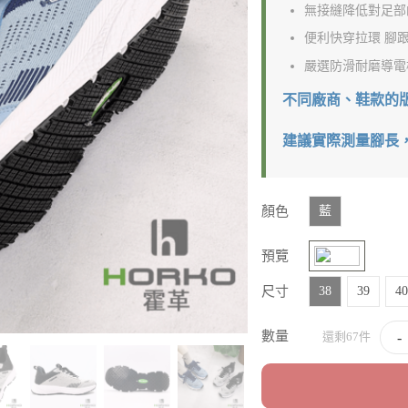
無接縫降低對足部
便利快穿拉環 腳
嚴選防滑耐磨導電
不同廠商、鞋款的
建議實際測量腳長
顏色
藍
預覽
尺寸
38
39
40
數量
-
還剩67件