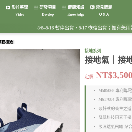
影片整理
研發項目
健康知識
常見問題
Video
Develop
Knowledge
Ｑ＆Ａ
健康書籍
/8–8/16 暫停出貨，8/17 恢復出貨；如有急用請提早下單，感謝
鞋-藍色
接地系列
接地氣｜接地
NT$3,50
定價
M585068 專利導
M617084 專利導
最靜默的養生之道
降低科技因素干擾
吸濕透氣飛織 貼