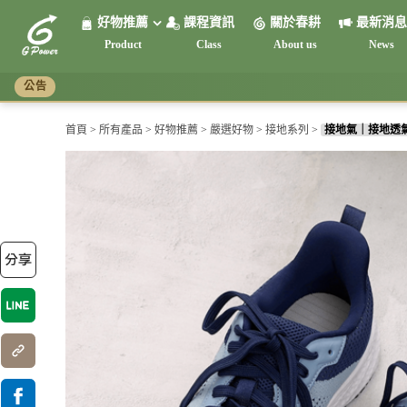
好物推薦
課程資訊
關於春耕
最新消息
Product
Class
About us
News
頻率共振系列
調節生理時鐘系列
紅光系列
接地系列
抗電磁波系列
8
公告
首頁
>
所有產品
>
好物推薦
>
嚴選好物
>
接地系列
>
接地氣｜接地透氣