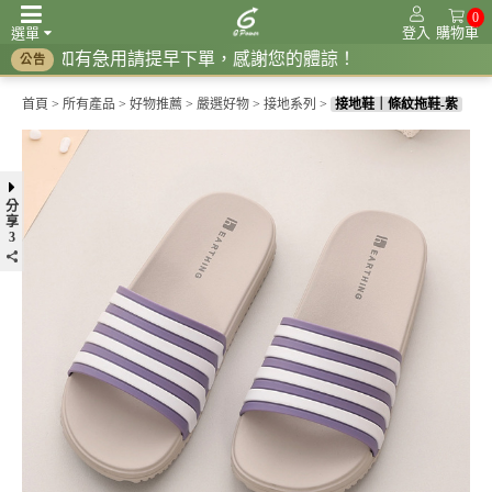
0
登入
購物車
選單
如有急用請提早下單，感謝您的體諒！
公告
頻率共振系列
調節生理時鐘系列
紅光系列
接地系列
抗電磁波系列
首頁
>
所有產品
>
好物推薦
>
嚴選好物
>
接地系列
>
接地鞋｜條紋拖鞋-紫
分
享
3