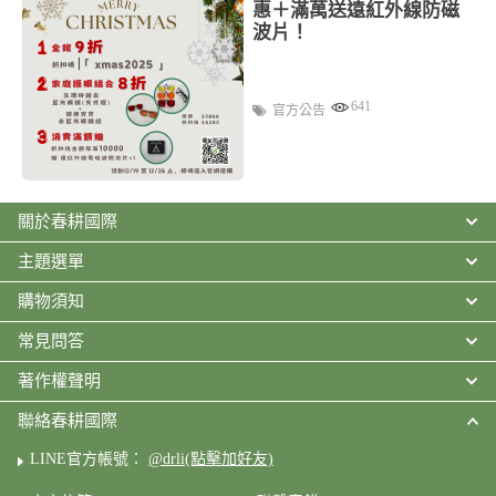
惠＋滿萬送遠紅外線防磁
波片！
641
官方公告
關於春耕國際
主題選單
購物須知
常見問答
著作權聲明
聯絡春耕國際
LINE官方帳號：
@drli(點擊加好友)