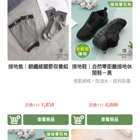
接地氣｜銀纖維關節保養組
接地鞋｜自然零距離接地休
閒鞋－黑
透氣網格，防潑水，皮料防濺
1,850
4,800
定價NT$
定價NT$
查看商品
查看商品