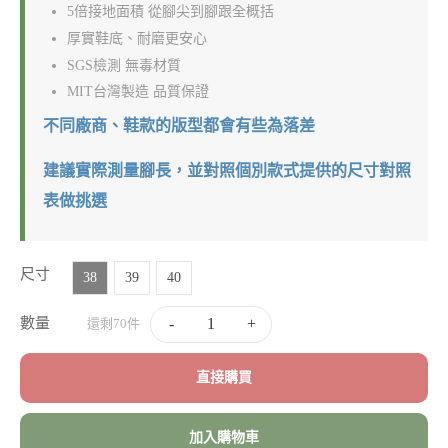
5倍接地面積 從腳尖到腳跟全概括
厚實鞋底、耐磨更安心
SGS檢測 無毒材質
MIT台灣製造 品質保證
不同廠商、鞋款的版型都會有些為落差
建議實際測量腳長，並對照個別款式提供的尺寸對照
表做挑選
尺寸
38
39
40
數量
-
+
還剩70件
直接購買
加入購物車