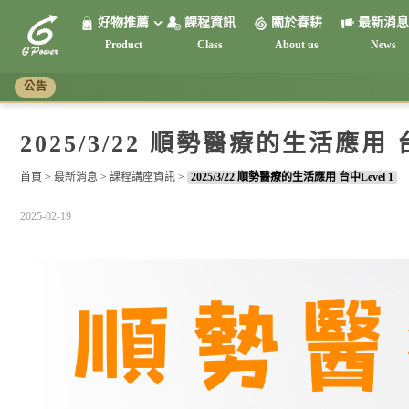
好物推薦
課程資訊
關於春耕
最新消息
Product
Class
About us
News
頻率共振系列
調節生理時鐘系列
紅光系列
接地系列
抗電磁波系列
公告
2025/3/22 順勢醫療的生活應用 台
首頁
>
最新消息
>
課程講座資訊
>
2025/3/22 順勢醫療的生活應用 台中Level 1
2025-02-19